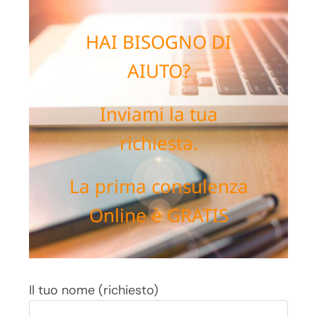
HAI BISOGNO DI
AIUTO?
Inviami la tua
richiesta.
La prima consulenza
Online è GRATIS
Il tuo nome (richiesto)